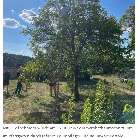
Mit 9 Teilnehmern wurde am 15. Juli ein Sommerobstbaumschnittkurs
im Pfarrgarten durchgeführt. Baumpfleger und Baumwart Bertold